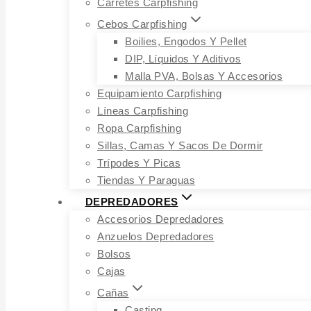
Carretes Carpfishing
Cebos Carpfishing
Boilies, Engodos Y Pellet
DIP, Líquidos Y Aditivos
Malla PVA, Bolsas Y Accesorios
Equipamiento Carpfishing
Líneas Carpfishing
Ropa Carpfishing
Sillas, Camas Y Sacos De Dormir
Trípodes Y Picas
Tiendas Y Paraguas
DEPREDADORES
Accesorios Depredadores
Anzuelos Depredadores
Bolsos
Cajas
Cañas
Casting