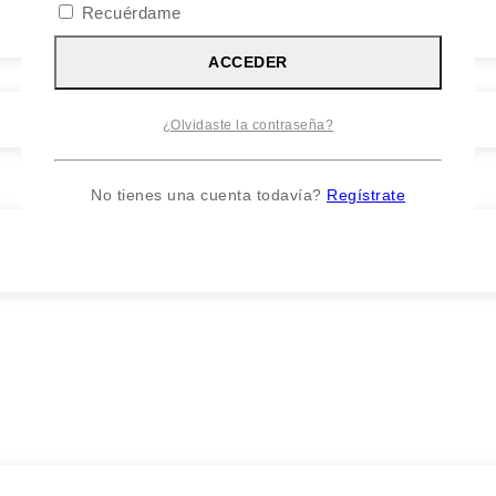
Recuérdame
ACCEDER
¿Olvidaste la contraseña?
No tienes una cuenta todavía?
Regístrate