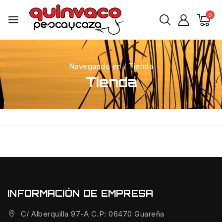
0
Navegando en
/
Tienda
Tienda
INFORMACIÓN DE EMPRESA
C/ Alberquilla 97-A C.P: 06470 Guareña