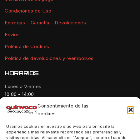
Condiciones de Uso
Entregas – Garantía – Devoluciones
Envíos
Política de Cookies
Política de devoluciones y reembolsos
HORARIOS
Lunes a Viernes
10:00 - 14:00
Consentimiento de las
Tardes:
cookies
18:00 - 21:00
Usamos cookies en nuestro sitio web para brindarle la
Sábados:
experiencia más relevante recordando sus preferencias y
10:00 - 14:00
visitas repetidas. Al hacer clic en "Aceptar", acepta el uso de