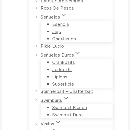
Patos Y Accesorios
Ropa De Pesca
Señuelos
Esencia
Jigs
Ondulantes
Pikie Lucio
Señuelos Duros
Crankbaits
Jerkbaits
Lipless
Superficie
Spinnerbait – Chatterbait
Swimbaits
Swimbait Blando
Swimbait Duro
Vinilos