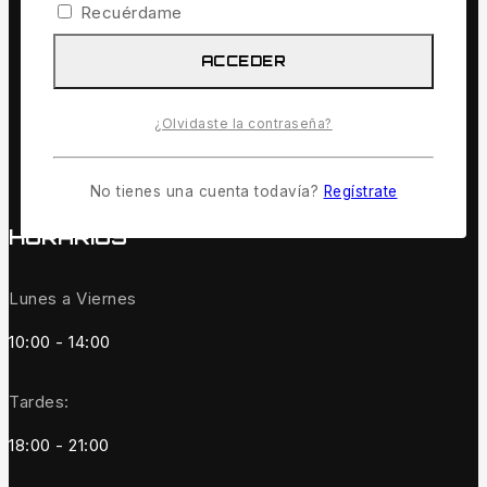
Recuérdame
Aviso legal
Condiciones de pago
ACCEDER
Condiciones de Uso
Entregas – Garantía – Devoluciones
Envíos
¿Olvidaste la contraseña?
Política de Cookies
Política de devoluciones y reembolsos
No tienes una cuenta todavía?
Regístrate
HORARIOS
Lunes a Viernes
10:00 - 14:00
Tardes:
18:00 - 21:00