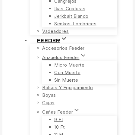
Cangrejos
Ikas-Criaturas
Jerkbait Blando
Senkos-Lombrices
Vadeadores
FEEDER
Accesorios Feeder
Anzuelos Feeder
Micro Muerte
Con Muerte
Sin Muerte
Bolsos Y Equipamiento
Boyas
Cajas
Cañas Feeder
9 Ft
10 Ft
11 Ft