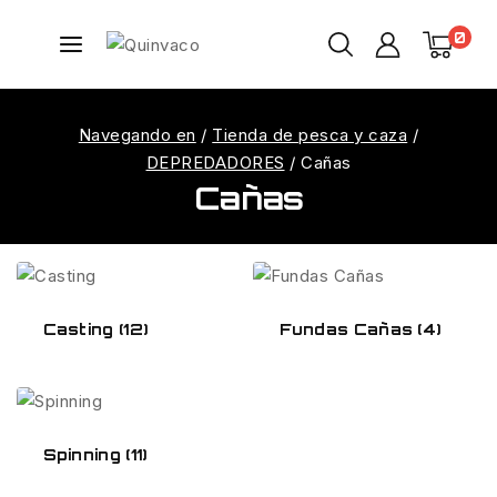
0
Navegando en
/
Tienda de pesca y caza
/
DEPREDADORES
/
Cañas
Cañas
Casting
(12)
Fundas Cañas
(4)
Spinning
(11)