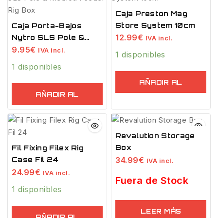
Caja Preston Mag
Store System 10cm
Caja Porta-Bajos
12.99
€
Nytro SLS Pole &
IVA incl.
Method Feeder Rig
9.95
€
IVA incl.
1 disponibles
Box
1 disponibles
AÑADIR AL
AÑADIR AL
CARRITO
CARRITO
Revalution Storage
Box
Fil Fixing Filex Rig
34.99
€
Case Fil 24
IVA incl.
24.99
€
IVA incl.
Fuera de Stock
1 disponibles
LEER MÁS
AÑADIR AL