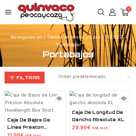
0
Navegando en
/
Tienda de pesca y caza
/
FEEDER
/
Portabajos
Portabajos
FILTRAR
Caja De Longitud De
Gancho Absoluta XL
Caja De Bajos De
29.99
€
Línea Preston
IVA incl.
Absolute Hooklength
11.99
€
IVA incl.