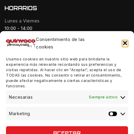
HORARIOS
Lunes a Viernes
10:00 - 14:00
Consentimiento de las
Tardes:
cookies
18:00 - 21:00
Usamos cookies en nuestro sitio web para brindarle la
Sábados:
experiencia más relevante recordando sus preferencias y
10:00 - 14:00
visitas repetidas. Al hacer clic en "Aceptar", acepta el uso de
TODAS las cookies. No consentir o retirar el consentimiento,
Domingos:
puede afectar negativamente a ciertas características y
funciones.
Cerrado
Necesarias
Siempre activo
Marketing
© 2026 Quinvaco - WordPress Theme by
Avanam
ACEPTAR