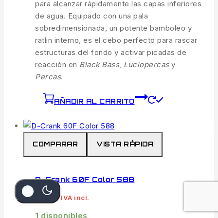
para alcanzar rápidamente las capas inferiores
de agua. Equipado con una pala
sobredimensionada, un potente bamboleo y
ratlin interno, es el cebo perfecto para rascar
estructuras del fondo y activar picadas de
reacción en
Black Bass
,
Luciopercas
y
Percas
.
AÑADIR AL CARRITO
COMPARAR
VISTA RÁPIDA
D-Crank 60F Color 588
6.75
€
IVA incl.
1 disponibles