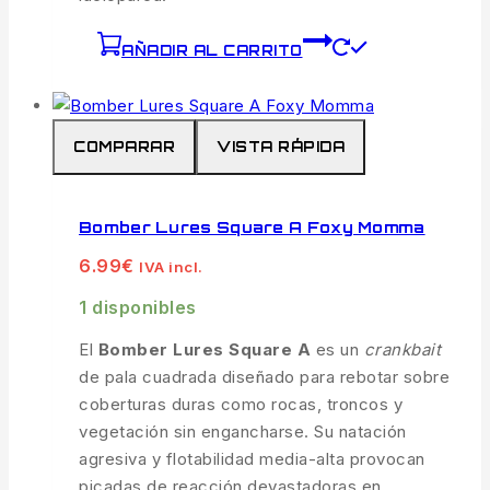
AÑADIR AL CARRITO
COMPARAR
VISTA RÁPIDA
Bomber Lures Square A Foxy Momma
6.99
€
IVA incl.
1 disponibles
El
Bomber Lures Square A
es un
crankbait
de pala cuadrada diseñado para rebotar sobre
coberturas duras como rocas, troncos y
vegetación sin engancharse. Su natación
agresiva y flotabilidad media-alta provocan
picadas de reacción devastadoras en