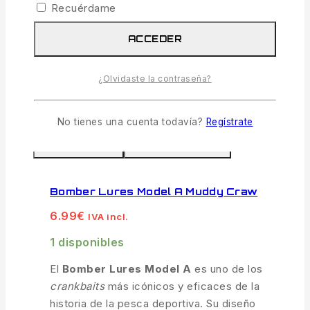
Recuérdame
diferentes capas de agua y desencadenar
picadas de reacción en todo tipo de
ACCEDER
depredadores.
¿Olvidaste la contraseña?
AÑADIR AL CARRITO
No tienes una cuenta todavía?
Regístrate
COMPARAR
VISTA RÁPIDA
Bomber Lures Model A Muddy Craw
6.99
€
IVA incl.
1 disponibles
El
Bomber Lures Model A
es uno de los
crankbaits
más icónicos y eficaces de la
historia de la pesca deportiva. Su diseño