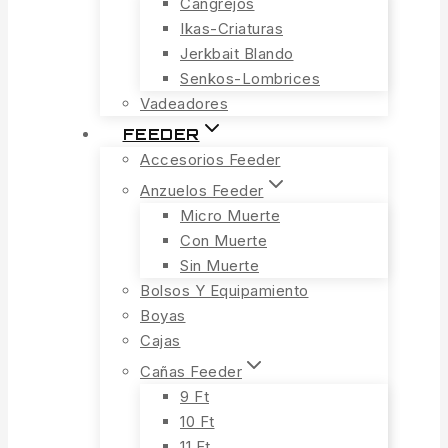
Cangrejos
Ikas-Criaturas
Jerkbait Blando
Senkos-Lombrices
Vadeadores
FEEDER
Accesorios Feeder
Anzuelos Feeder
Micro Muerte
Con Muerte
Sin Muerte
Bolsos Y Equipamiento
Boyas
Cajas
Cañas Feeder
9 Ft
10 Ft
11 Ft