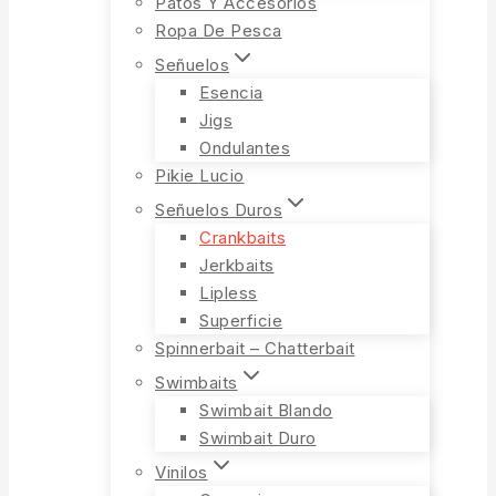
Patos Y Accesorios
Ropa De Pesca
Señuelos
Esencia
Jigs
Ondulantes
Pikie Lucio
Señuelos Duros
Crankbaits
Jerkbaits
Lipless
Superficie
Spinnerbait – Chatterbait
Swimbaits
Swimbait Blando
Swimbait Duro
Vinilos