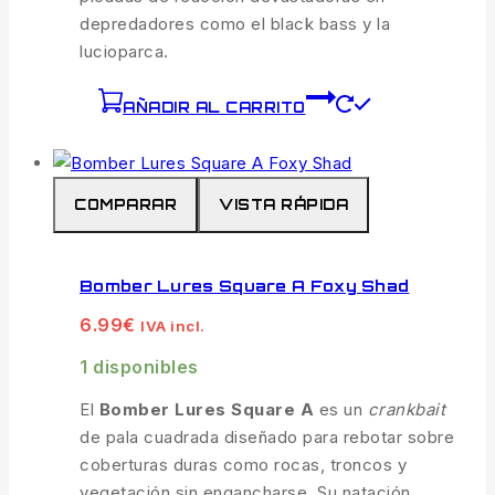
depredadores como el black bass y la
lucioparca.
AÑADIR AL CARRITO
COMPARAR
VISTA RÁPIDA
Bomber Lures Square A Foxy Shad
6.99
€
IVA incl.
1 disponibles
El
Bomber Lures Square A
es un
crankbait
de pala cuadrada diseñado para rebotar sobre
coberturas duras como rocas, troncos y
vegetación sin engancharse. Su natación