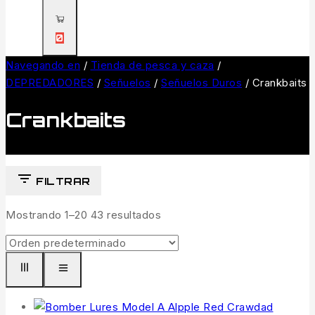
0
Navegando en
/
Tienda de pesca y caza
/
DEPREDADORES
/
Señuelos
/
Señuelos Duros
/
Crankbaits
Crankbaits
FILTRAR
Mostrando 1–
20
43
resultados