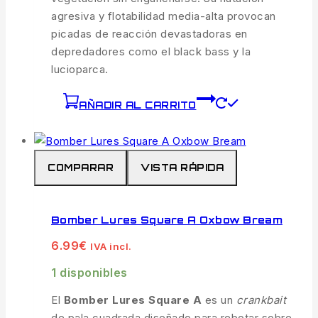
agresiva y flotabilidad media-alta provocan
picadas de reacción devastadoras en
depredadores como el black bass y la
lucioparca.
AÑADIR AL CARRITO
COMPARAR
VISTA RÁPIDA
Bomber Lures Square A Oxbow Bream
6.99
€
IVA incl.
1 disponibles
El
Bomber Lures Square A
es un
crankbait
de pala cuadrada diseñado para rebotar sobre