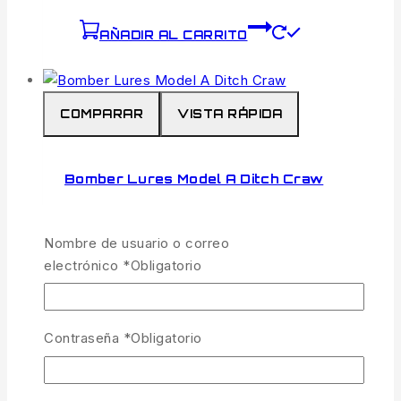
AÑADIR AL CARRITO
COMPARAR
VISTA RÁPIDA
Bomber Lures Model A Ditch Craw
6.99
€
IVA incl.
Nombre de usuario o correo
1 disponibles
electrónico
*
Obligatorio
El
Bomber Lures Model A
es uno de los
crankbaits
más icónicos y eficaces de la
historia de la pesca deportiva. Su diseño
Contraseña
*
Obligatorio
atemporal, natación de bamboleo ajustado y
sonajero interno de alta frecuencia lo
convierten en la opción perfecta para explorar