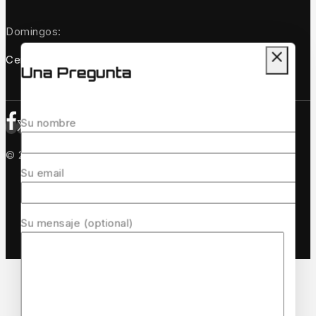
Domingos:
Cerrado
Una Pregunta
Su nombre
© 2026 Quinvaco - WordPress Theme by
Avanam
Su email
Su mensaje (optional)