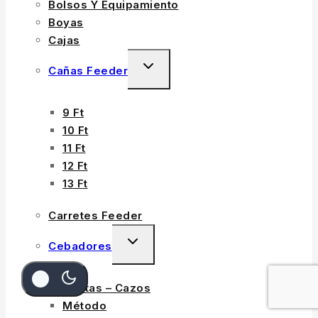
Bolsos Y Equipamiento
Boyas
Cajas
Cañas Feeder
9 Ft
10 Ft
11 Ft
12 Ft
13 Ft
Carretes Feeder
Cebadores
Cestas – Cazos
Método