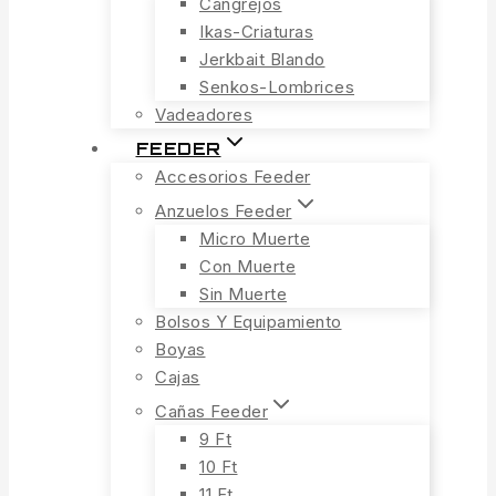
Cangrejos
Ikas-Criaturas
Jerkbait Blando
Senkos-Lombrices
Vadeadores
FEEDER
Accesorios Feeder
Anzuelos Feeder
Micro Muerte
Con Muerte
Sin Muerte
Bolsos Y Equipamiento
Boyas
Cajas
Cañas Feeder
9 Ft
10 Ft
11 Ft