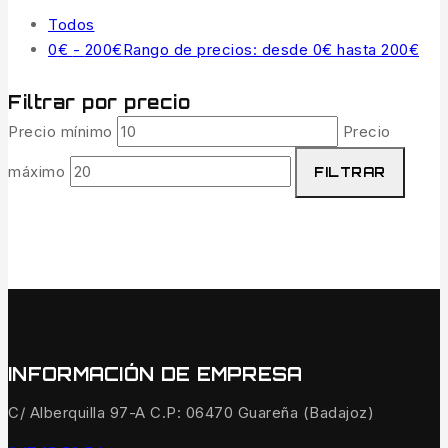
Todos
0
€
-
200
€
Rango de precios: desde 0€ hasta 200€
Filtrar por precio
Precio mínimo
Precio
máximo
FILTRAR
INFORMACIÓN DE EMPRESA
C/ Alberquilla 97-A C.P: 06470 Guareña (Badajoz)