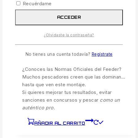
Recuérdame
ACCEDER
Pack Quinvaco Normas Feeder
14.66
€
El precio original era:
¿Olvidaste la contraseña?
14.66€.
13.99
€
El precio actual es: 13.99€.
IVA incl.
No tienes una cuenta todavía?
Regístrate
5 disponibles
¿Conoces las Normas Oficiales del Feeder?
Muchos pescadores creen que las dominan…
hasta que ven este montaje.
Si quieres mejorar tus resultados, evitar
sanciones en concursos y pescar
como un
auténtico pro.
AÑADIR AL CARRITO