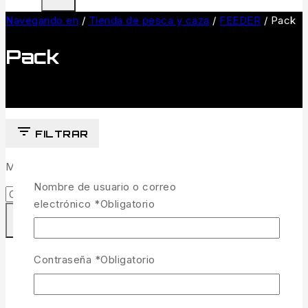
Navegando en
/
Tienda de pesca y caza
/
FEEDER
/
Pack
Pack
FILTRAR
Mostrando el único resultado
Nombre de usuario o correo
electrónico
*
Obligatorio
-5%
Venta de productos de
Contraseña
*
Obligatorio
COMPARAR
VISTA RÁPIDA