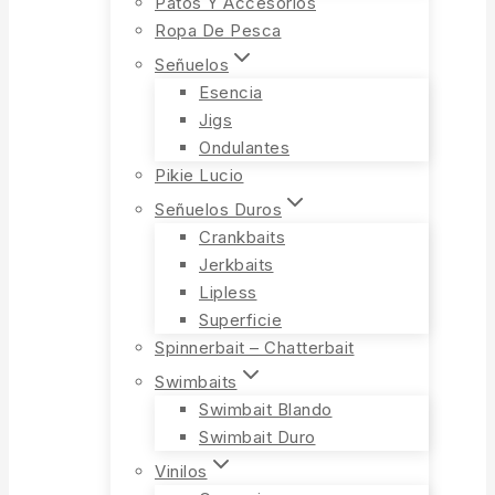
Patos Y Accesorios
Ropa De Pesca
Señuelos
Esencia
Jigs
Ondulantes
Pikie Lucio
Señuelos Duros
Crankbaits
Jerkbaits
Lipless
Superficie
Spinnerbait – Chatterbait
Swimbaits
Swimbait Blando
Swimbait Duro
Vinilos