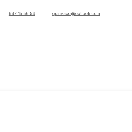
647 15 56 54
quinvaco@outlook.com