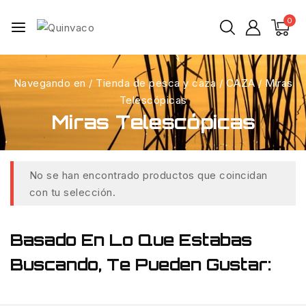
0
Navegando en
/
Tienda de pesca y caza
/
CAZA
/
Miras
Telescópicas
Miras Telescópicas
No se han encontrado productos que coincidan
con tu selección.
Basado En Lo Que Estabas
Buscando, Te Pueden Gustar: