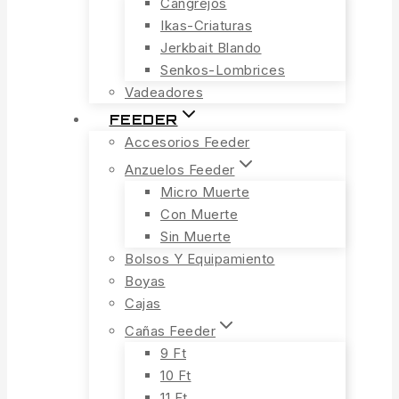
Cangrejos
Ikas-Criaturas
Jerkbait Blando
Senkos-Lombrices
Vadeadores
FEEDER
Accesorios Feeder
Anzuelos Feeder
Micro Muerte
Con Muerte
Sin Muerte
Bolsos Y Equipamiento
Boyas
Cajas
Cañas Feeder
9 Ft
10 Ft
11 Ft