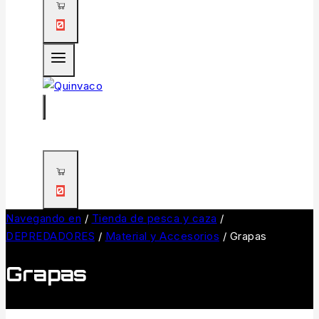
0
0
Navegando en
/
Tienda de pesca y caza
/
DEPREDADORES
/
Material y Accesorios
/
Grapas
Grapas