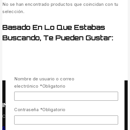
No se han encontrado productos que coincidan con tu
selección.
Basado En Lo Que Estabas
Buscando, Te Pueden Gustar:
Nombre de usuario o correo
electrónico
*
Obligatorio
INFORMACIÓN DE EMPRESA
Contraseña
*
Obligatorio
C/ Alberquilla 97-A C.P: 06470 Guareña (Badajoz)
647 15 56 54