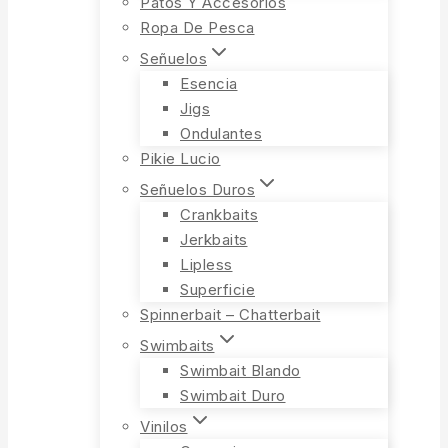
Patos Y Accesorios
Ropa De Pesca
Señuelos
Esencia
Jigs
Ondulantes
Pikie Lucio
Señuelos Duros
Crankbaits
Jerkbaits
Lipless
Superficie
Spinnerbait – Chatterbait
Swimbaits
Swimbait Blando
Swimbait Duro
Vinilos