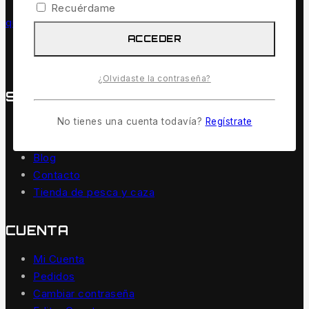
Recuérdame
quinvaco@outlook.com
ACCEDER
¿Olvidaste la contraseña?
SOBRE QUINVACO
No tienes una cuenta todavía?
Regístrate
Inicio
Sobre Quinvaco
Blog
Contacto
Tienda de pesca y caza
CUENTA
Mi Cuenta
Pedidos
Cambiar contraseña