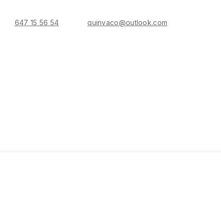
647 15 56 54
quinvaco@outlook.com