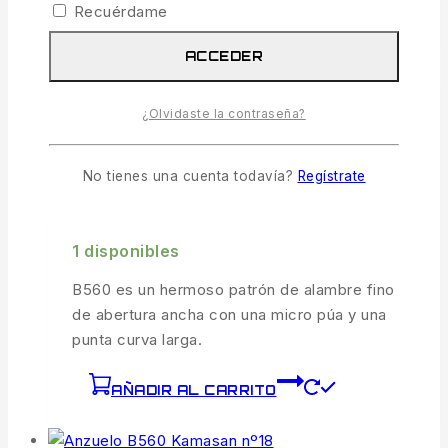
Recuérdame
AÑADIR AL CARRITO
ACCEDER
COMPARAR
VISTA RÁPIDA
¿Olvidaste la contraseña?
No tienes una cuenta todavía?
Regístrate
Anzuelo B560 Kamasan Nº16
2.99
€
IVA incl.
1 disponibles
B560 es un hermoso patrón de alambre fino
de abertura ancha con una micro púa y una
punta curva larga.
AÑADIR AL CARRITO