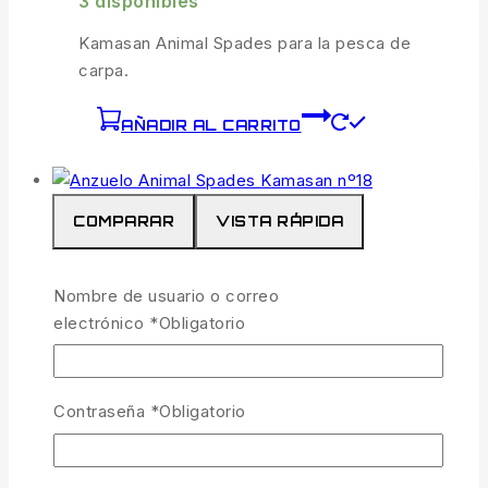
3 disponibles
Kamasan Animal Spades para la pesca de
carpa.
AÑADIR AL CARRITO
COMPARAR
VISTA RÁPIDA
Nombre de usuario o correo
Anzuelo Animal Spades Kamasan Nº18
electrónico
*
Obligatorio
2.99
€
IVA incl.
3 disponibles
Contraseña
*
Obligatorio
Kamasan Animal Spades para la pesca de
carpa.