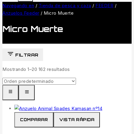
Navegando en
/
Tienda de pesca y caza
/
FEEDER
/
Anzuelos Feeder
/
Micro Muerte
Micro Muerte
FILTRAR
Mostrando 1–
20
162
resultados
COMPARAR
VISTA RÁPIDA