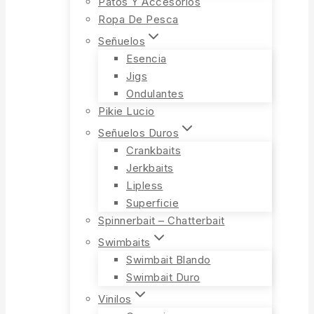
Patos Y Accesorios
Ropa De Pesca
Señuelos
Esencia
Jigs
Ondulantes
Pikie Lucio
Señuelos Duros
Crankbaits
Jerkbaits
Lipless
Superficie
Spinnerbait – Chatterbait
Swimbaits
Swimbait Blando
Swimbait Duro
Vinilos