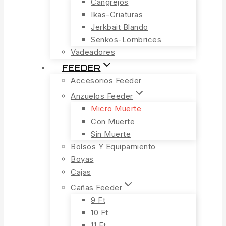
Cangrejos
Ikas-Criaturas
Jerkbait Blando
Senkos-Lombrices
Vadeadores
FEEDER
Accesorios Feeder
Anzuelos Feeder
Micro Muerte
Con Muerte
Sin Muerte
Bolsos Y Equipamiento
Boyas
Cajas
Cañas Feeder
9 Ft
10 Ft
11 Ft