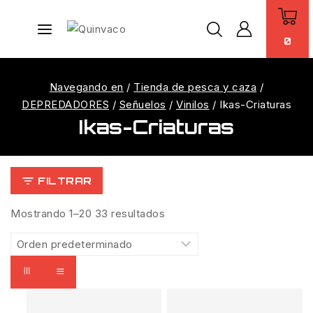
0
Navegando en
/
Tienda de pesca y caza
/
DEPREDADORES
/
Señuelos
/
Vinilos
/
Ikas-Criaturas
Ikas-Criaturas
FILTRAR
Mostrando 1–
20
33
resultados