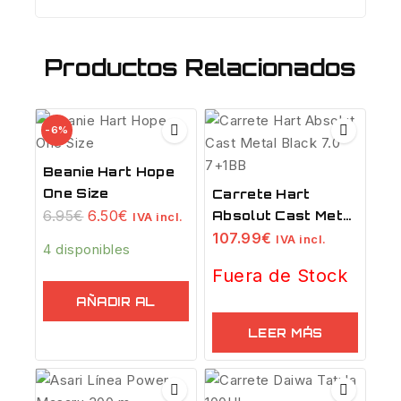
Productos Relacionados
-6%
Beanie Hart Hope
One Size
Carrete Hart
6.95
€
6.50
€
Absolut Cast Metal
IVA incl.
Black 7.0 7+1BB
107.99
€
IVA incl.
4 disponibles
Fuera de Stock
AÑADIR AL
CARRITO
LEER MÁS