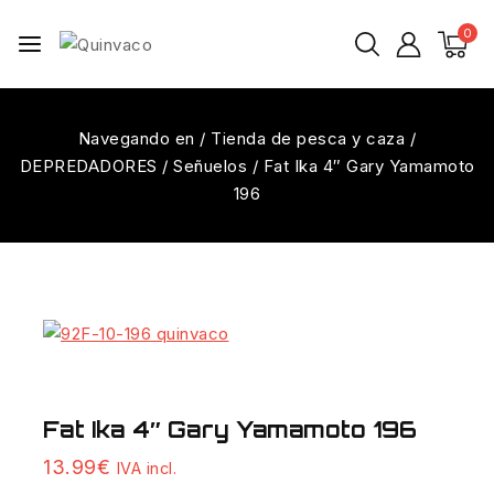
0
Navegando en
/
Tienda de pesca y caza
/
DEPREDADORES
/
Señuelos
/
Fat Ika 4″ Gary Yamamoto
196
Fat Ika 4″ Gary Yamamoto 196
15 productos vendidos en las últimas 9 horas
13.99
€
IVA incl.