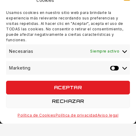
cookies
Tardes:
18:00 - 21:00
Usamos cookies en nuestro sitio web para brindarle la
experiencia más relevante recordando sus preferencias y
Sábados:
visitas repetidas. Al hacer clic en "Aceptar", acepta el uso de
10:00 - 14:00
TODAS las cookies. No consentir o retirar el consentimiento,
puede afectar negativamente a ciertas características y
funciones.
Domingos:
Cerrado
Necesarias
Siempre activo
Marketing
ACEPTAR
© 2026 Quinvaco - WordPress Theme by
Avanam
RECHAZAR
Política de Cookies
Política de privacidad
Aviso legal
Fat Ika 4″ Gary Yamamoto 196