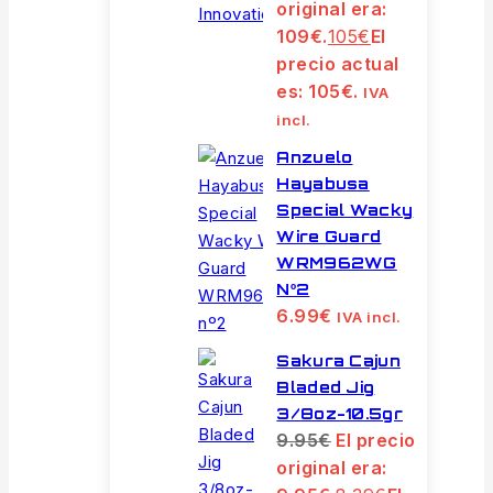
original era:
109€.
105
€
El
precio actual
es: 105€.
IVA
incl.
Anzuelo
Hayabusa
Special Wacky
Wire Guard
WRM962WG
Nº2
6.99
€
IVA incl.
Sakura Cajun
Bladed Jig
3/8oz-10.5gr
9.95
€
El precio
original era: