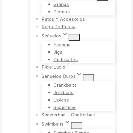
Grapas
Plomos
Patos Y Accesorios
Ropa De Pesca
Señuelos
Esencia
Jigs
Ondulantes
Pikie Lucio
Señuelos Duros
Crankbaits
Jerkbaits
Lipless
Superficie
Spinnerbait – Chatterbait
Swimbaits
Swimbait Blando