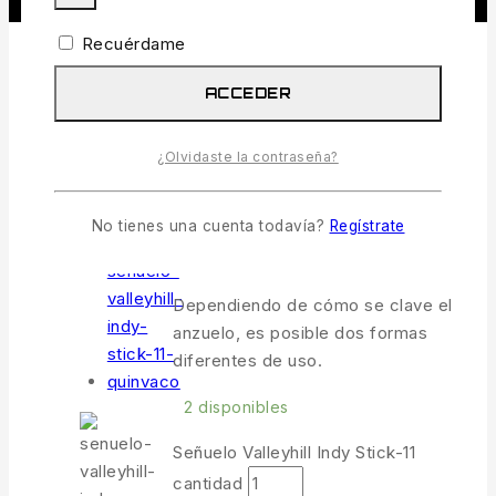
Recuérdame
Señuelo Valleyhill Indy
ACCEDER
Stick-11
¿Olvidaste la contraseña?
10.49
€
IVA incl.
No tienes una cuenta todavía?
Regístrate
4 productos vendidos en las últimas
¡Se vende rápido! Más de 19 perso
tienen en su carrito
Dependiendo de cómo se clave el
anzuelo, es posible dos formas
diferentes de uso.
2 disponibles
Señuelo Valleyhill Indy Stick-11
cantidad