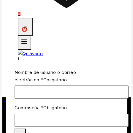
0
0
Nombre de usuario o correo
electrónico
*
Obligatorio
0
Navegando en
/
Tienda de pesca y caza
/
Contraseña
*
Obligatorio
DEPREDADORES
/
Señuelo Valleyhill Indy Stick-11