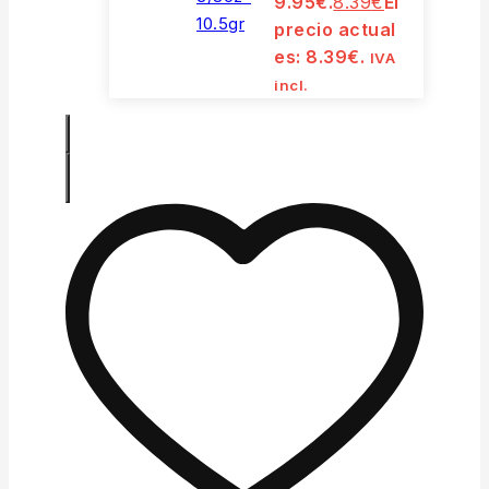
9.95€.
8.39
€
El
precio actual
es: 8.39€.
IVA
incl.