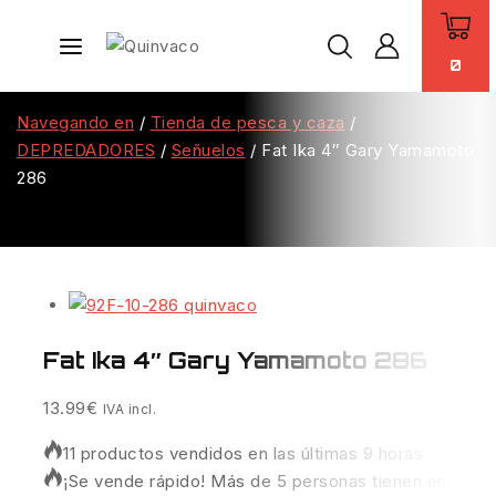
0
Navegando en
/
Tienda de pesca y caza
/
DEPREDADORES
/
Señuelos
/
Fat Ika 4″ Gary Yamamoto
286
Fat Ika 4″ Gary Yamamoto 286
13.99
€
IVA incl.
11 productos vendidos en las últimas 9 horas
¡Se vende rápido! Más de 5 personas tienen en