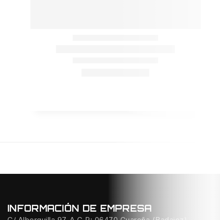
INFORMACIÓN DE EMPRESA
C/ Alberquilla 97-A C.P: 06470 Guareña (Badajoz)