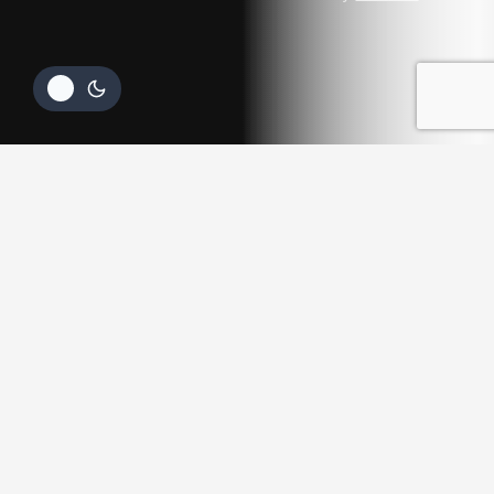
IVA
AÑADIR AL
COMPRAR
13.99
€
CARRITO
AHORA
incl.