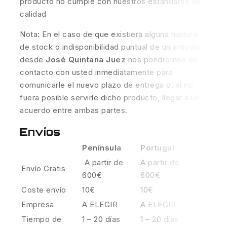
producto no cumple con nuestros estándares de
calidad
Nota: En el caso de que existiera alguna ruptura
de stock o indisponibilidad puntual de un artículo,
desde
José Quintana Juez
nos pondremos en
contacto con usted inmediatamente para
comunicarle el nuevo plazo de entrega o, si no
fuera posible servirle dicho producto, llegar a un
acuerdo entre ambas partes.
Envíos
Península
Portugal
A partir de
A partir de
Envío Gratis
600€
600€
Coste envío
10€
10€
Empresa
A ELEGIR
A ELEGIR
Tiempo de
1 – 20 días
1 – 20 días