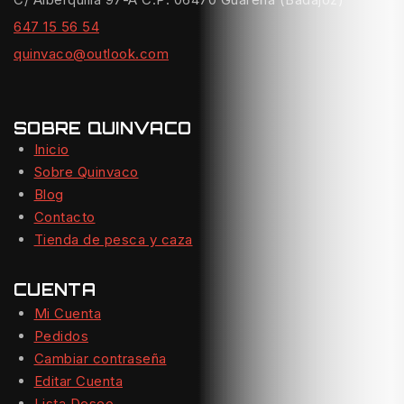
647 15 56 54
quinvaco@outlook.com
SOBRE QUINVACO
Inicio
Sobre Quinvaco
Blog
Contacto
Tienda de pesca y caza
CUENTA
Mi Cuenta
Pedidos
Cambiar contraseña
Editar Cuenta
Lista Deseo