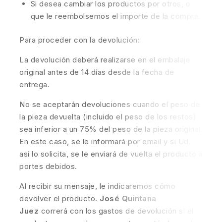
Si desea cambiar los productos por otros, o
que le reembolsemos el importe de la compra.
Para proceder con la devolución:
La devolución deberá realizarse en el embalaje
original antes de 14 días desde la fecha de
entrega.
No se aceptarán devoluciones cuando el peso de
la pieza devuelta (incluido el peso de los restos)
sea inferior a un 75% del peso de la pieza original.
En este caso, se le informará por email y si Ud.
así lo solicita, se le enviará de vuelta el producto a
portes debidos.
Al recibir su mensaje, le indicaremos cómo
devolver el producto.
José Quintana
Juez
correrá con los gastos de devolución si el