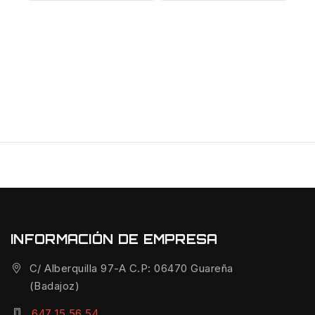
INFORMACIÓN DE EMPRESA
C/ Alberquilla 97-A C.P: 06470 Guareña
(Badajoz)
647 15 56 54