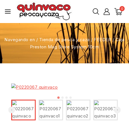
0
Navegando en
/
Tienda de pesca y caza
/
FEEDER
/
Caja
Preston Mag Store System 10cm