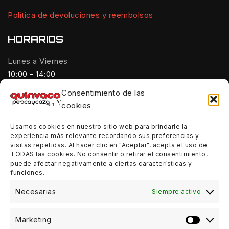
Política de devoluciones y reembolsos
HORARIOS
Lunes a Viernes
10:00 - 14:00
Consentimiento de las
Tardes:
cookies
18:00 - 21:00
Usamos cookies en nuestro sitio web para brindarle la
Sábados:
experiencia más relevante recordando sus preferencias y
10:00 - 14:00
visitas repetidas. Al hacer clic en "Aceptar", acepta el uso de
TODAS las cookies. No consentir o retirar el consentimiento,
Domingos:
puede afectar negativamente a ciertas características y
funciones.
Cerrado
Necesarias
Siempre activo
Marketing