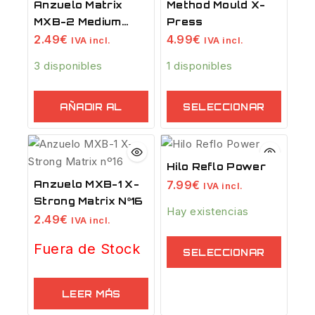
Anzuelo Matrix
Method Mould X-
MXB-2 Medium
Press
Nº20
2.49
€
4.99
€
IVA incl.
IVA incl.
3 disponibles
1 disponibles
AÑADIR AL
SELECCIONAR
CARRITO
OPCIONES
Hilo Reflo Power
7.99
€
Anzuelo MXB-1 X-
IVA incl.
Strong Matrix Nº16
Hay existencias
2.49
€
IVA incl.
Fuera de Stock
SELECCIONAR
OPCIONES
LEER MÁS