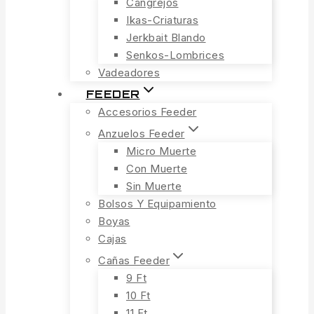
Cangrejos
Ikas-Criaturas
Jerkbait Blando
Senkos-Lombrices
Vadeadores
FEEDER
Accesorios Feeder
Anzuelos Feeder
Micro Muerte
Con Muerte
Sin Muerte
Bolsos Y Equipamiento
Boyas
Cajas
Cañas Feeder
9 Ft
10 Ft
11 Ft