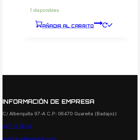
1 disponibles
AÑADIR AL CARRITO
INFORMACIÓN DE EMPRESA
C/ Alberquilla 97-A C.P: 06470 Guareña (Badajoz)
647 15 56 54
quinvaco@outlook.com