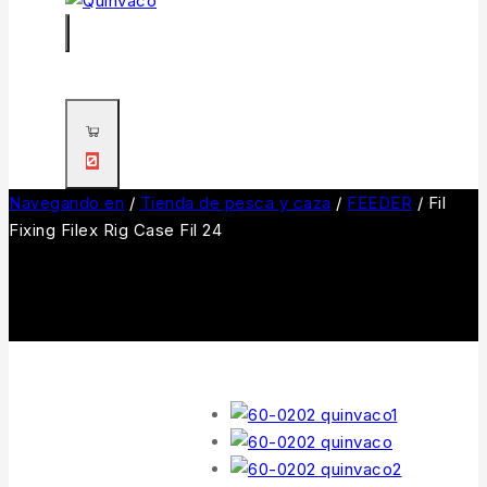
0
Navegando en
/
Tienda de pesca y caza
/
FEEDER
/
Fil
Fixing Filex Rig Case Fil 24