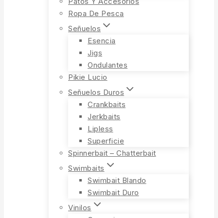
Patos Y Accesorios
Ropa De Pesca
Señuelos
Esencia
Jigs
Ondulantes
Pikie Lucio
Señuelos Duros
Crankbaits
Jerkbaits
Lipless
Superficie
Spinnerbait – Chatterbait
Swimbaits
Swimbait Blando
Swimbait Duro
Vinilos