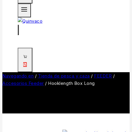
0
Navegando en
/
Tienda de pesca y caza
/
FEEDER
/
Accesorios Feeder
/
Hooklength Box Long