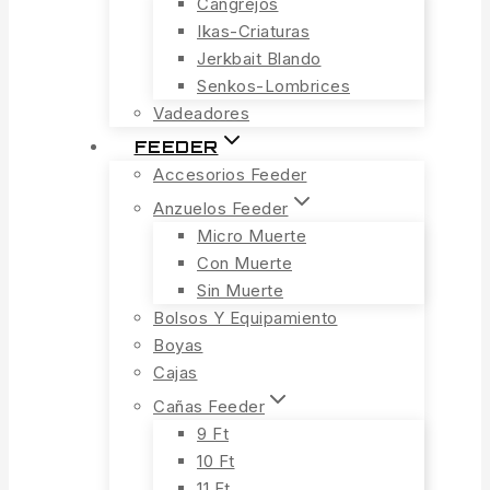
Cangrejos
Ikas-Criaturas
Jerkbait Blando
Senkos-Lombrices
Vadeadores
FEEDER
Accesorios Feeder
Anzuelos Feeder
Micro Muerte
Con Muerte
Sin Muerte
Bolsos Y Equipamiento
Boyas
Cajas
Cañas Feeder
9 Ft
10 Ft
11 Ft