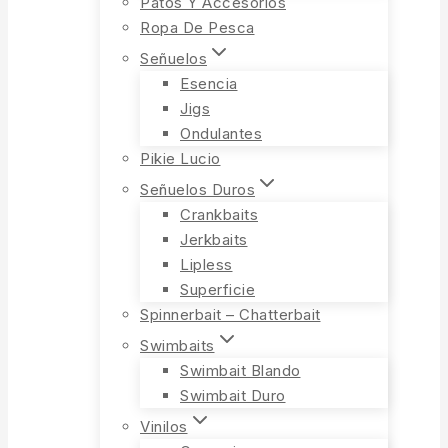
Patos Y Accesorios
Ropa De Pesca
Señuelos
Esencia
Jigs
Ondulantes
Pikie Lucio
Señuelos Duros
Crankbaits
Jerkbaits
Lipless
Superficie
Spinnerbait – Chatterbait
Swimbaits
Swimbait Blando
Swimbait Duro
Vinilos