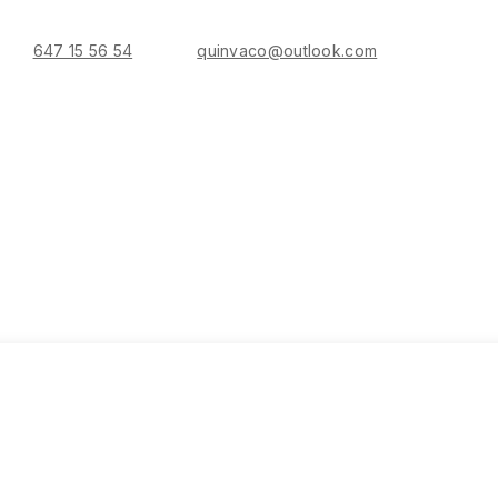
647 15 56 54
quinvaco@outlook.com