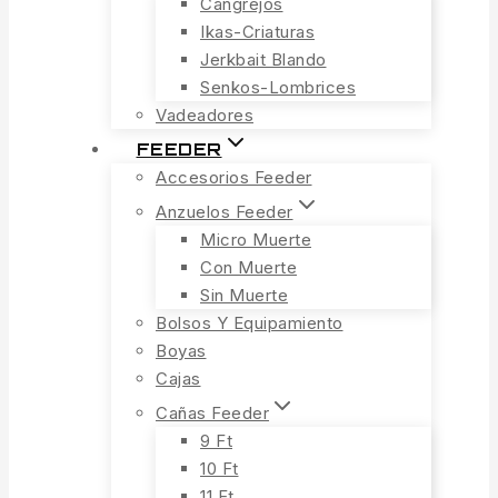
Cangrejos
Ikas-Criaturas
Jerkbait Blando
Senkos-Lombrices
Vadeadores
FEEDER
Accesorios Feeder
Anzuelos Feeder
Micro Muerte
Con Muerte
Sin Muerte
Bolsos Y Equipamiento
Boyas
Cajas
Cañas Feeder
9 Ft
10 Ft
11 Ft