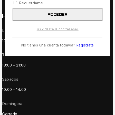
Política de devoluciones y reembolsos
Recuérdame
ACCEDER
HORARIOS
¿Olvidaste la contraseña?
Lunes a Viernes
10:00 - 14:00
No tienes una cuenta todavía?
Regístrate
Tardes:
18:00 - 21:00
Sábados:
10:00 - 14:00
Domingos:
Cerrado