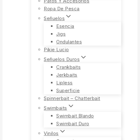
Patos Y Accesorios
Ropa De Pesca
Señuelos
Esencia
Jigs
Ondulantes
Pikie Lucio
Señuelos Duros
Crankbaits
Jerkbaits
Lipless
Superficie
Spinnerbait – Chatterbait
Swimbaits
Swimbait Blando
Swimbait Duro
Vinilos