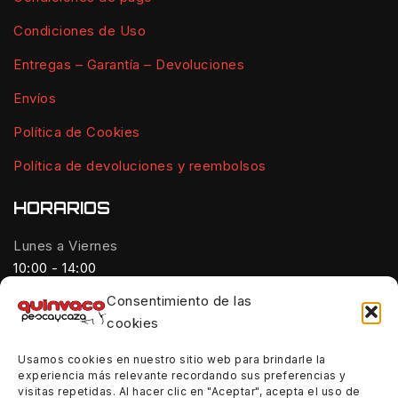
Condiciones de Uso
Entregas – Garantía – Devoluciones
Envíos
Política de Cookies
Política de devoluciones y reembolsos
HORARIOS
Lunes a Viernes
10:00 - 14:00
Consentimiento de las
Tardes:
cookies
18:00 - 21:00
Usamos cookies en nuestro sitio web para brindarle la
Sábados:
experiencia más relevante recordando sus preferencias y
10:00 - 14:00
visitas repetidas. Al hacer clic en "Aceptar", acepta el uso de