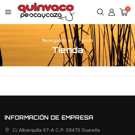
0
Navegando en
/
Tienda
Tienda
INFORMACIÓN DE EMPRESA
C/ Alberquilla 97-A C.P: 06470 Guareña