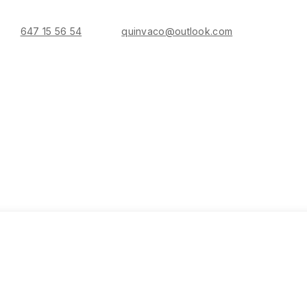
647 15 56 54
quinvaco@outlook.com