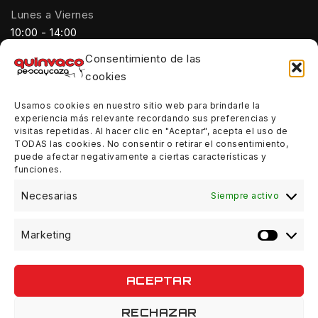
Lunes a Viernes
10:00 - 14:00
Consentimiento de las
Tardes:
cookies
18:00 - 21:00
Usamos cookies en nuestro sitio web para brindarle la
Sábados:
experiencia más relevante recordando sus preferencias y
10:00 - 14:00
visitas repetidas. Al hacer clic en "Aceptar", acepta el uso de
TODAS las cookies. No consentir o retirar el consentimiento,
Domingos:
puede afectar negativamente a ciertas características y
funciones.
Cerrado
Necesarias
Siempre activo
Marketing
© 2026 Quinvaco - WordPress Theme by
Avanam
ACEPTAR
RECHAZAR