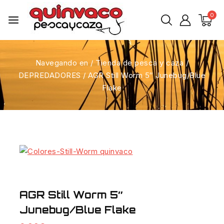
0
Navegando en
/
Tienda de pesca y caza
/
DEPREDADORES
/
AGR Still Worm 5″ Junebug/Blue
Flake
AGR Still Worm 5″
Junebug/Blue Flake