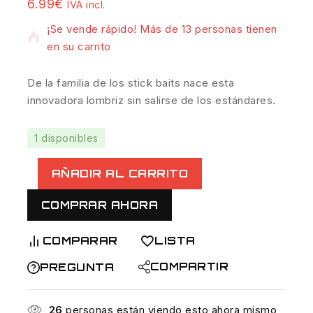
11 productos vendidos en las últimas 2 horas
6.99
€
IVA incl.
¡Se vende rápido! Más de 13 personas tienen
en su carrito
De la familia de los stick baits nace esta
innovadora lombriz sin salirse de los estándares.
1 disponibles
AÑADIR AL CARRITO
COMPRAR AHORA
COMPARAR
LISTA
COMPARTIR
PREGUNTA
26
personas están viendo esto ahora mismo