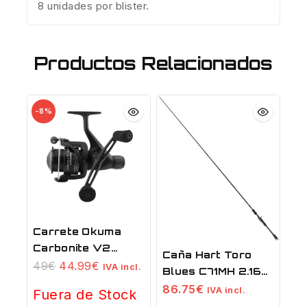
8 unidades por blister.
Productos Relacionados
-8%
Carrete Okuma
Carbonite V2
Caña Hart Toro
Match
49
€
44.99
€
IVA incl.
Blues C71MH 2.16
Mt
86.75
€
IVA incl.
Fuera de Stock