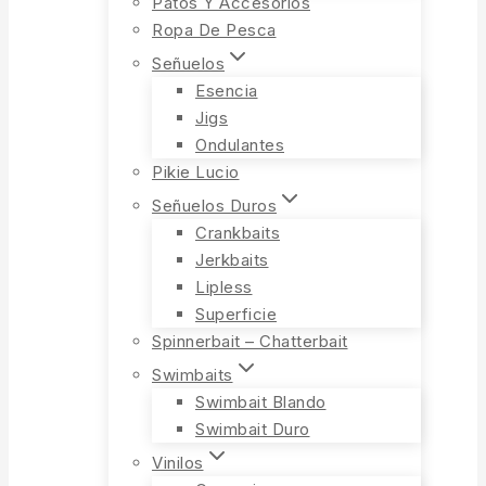
Patos Y Accesorios
Ropa De Pesca
Señuelos
Esencia
Jigs
Ondulantes
Pikie Lucio
Señuelos Duros
Crankbaits
Jerkbaits
Lipless
Superficie
Spinnerbait – Chatterbait
Swimbaits
Swimbait Blando
Swimbait Duro
Vinilos