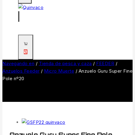
0
Navegando en
/
Tienda de pesca y caza
/
FEEDER
/
Anzuelos Feeder
/
Micro Muerte
/
Anzuelo Guru Super Fine
Pole nº20
Anzuelo Guru Super Fine Pole