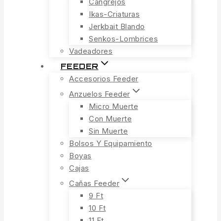
Cangrejos
Ikas-Criaturas
Jerkbait Blando
Senkos-Lombrices
Vadeadores
FEEDER
Accesorios Feeder
Anzuelos Feeder
Micro Muerte
Con Muerte
Sin Muerte
Bolsos Y Equipamiento
Boyas
Cajas
Cañas Feeder
9 Ft
10 Ft
11 Ft