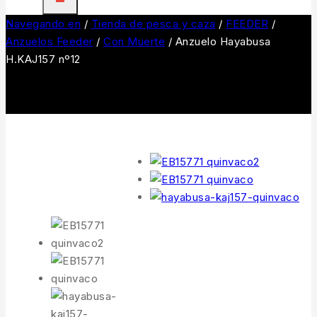
Navegando en
/
Tienda de pesca y caza
/
FEEDER
/
Anzuelos Feeder
/
Con Muerte
/
Anzuelo Hayabusa
H.KAJ157 nº12