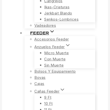
Cangrejos
Ikas-Criaturas
Jerkbait Blando
Senkos-Lombrices
Vadeadores
FEEDER
Accesorios Feeder
Anzuelos Feeder
Micro Muerte
Con Muerte
Sin Muerte
Bolsos Y Equipamiento
Boyas
Cajas
Cañas Feeder
9 Ft
10 Ft
11 Ft