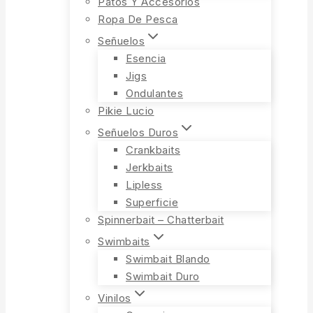
Patos Y Accesorios
Ropa De Pesca
Señuelos
Esencia
Jigs
Ondulantes
Pikie Lucio
Señuelos Duros
Crankbaits
Jerkbaits
Lipless
Superficie
Spinnerbait – Chatterbait
Swimbaits
Swimbait Blando
Swimbait Duro
Vinilos