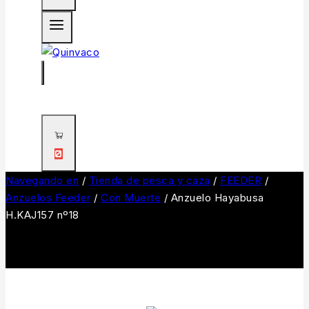
0
Navegando en
/
Tienda de pesca y caza
/
FEEDER
/
Anzuelos Feeder
/
Con Muerte
/
Anzuelo Hayabusa
H.KAJ157 nº18