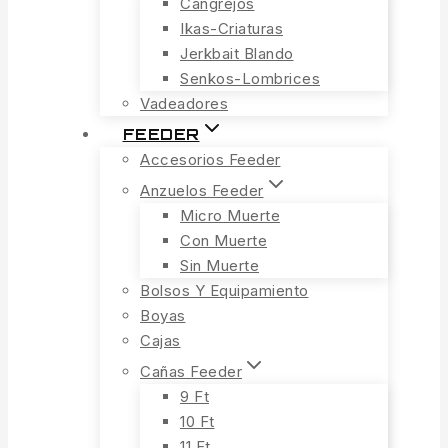
Cangrejos
Ikas-Criaturas
Jerkbait Blando
Senkos-Lombrices
Vadeadores
FEEDER
Accesorios Feeder
Anzuelos Feeder
Micro Muerte
Con Muerte
Sin Muerte
Bolsos Y Equipamiento
Boyas
Cajas
Cañas Feeder
9 Ft
10 Ft
11 Ft