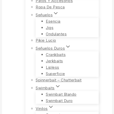
Patos Y Accesorios
Ropa De Pesca
Señuelos
Esencia
Jigs
Ondulantes
Pikie Lucio
Señuelos Duros
Crankbaits
Jerkbaits
Lipless
Superficie
Spinnerbait – Chatterbait
Swimbaits
Swimbait Blando
Swimbait Duro
Vinilos