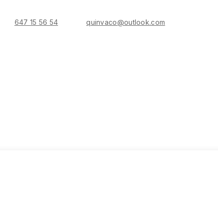
647 15 56 54
quinvaco@outlook.com