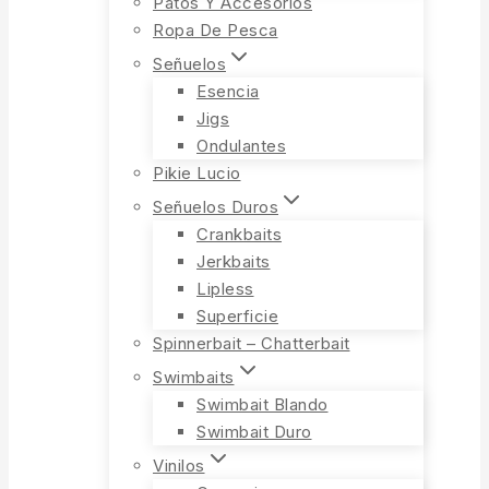
Patos Y Accesorios
Ropa De Pesca
Señuelos
Esencia
Jigs
Ondulantes
Pikie Lucio
Señuelos Duros
Crankbaits
Jerkbaits
Lipless
Superficie
Spinnerbait – Chatterbait
Swimbaits
Swimbait Blando
Swimbait Duro
Vinilos