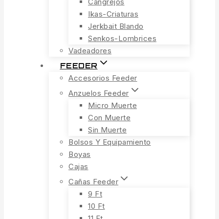
Cangrejos
Ikas-Criaturas
Jerkbait Blando
Senkos-Lombrices
Vadeadores
FEEDER
Accesorios Feeder
Anzuelos Feeder
Micro Muerte
Con Muerte
Sin Muerte
Bolsos Y Equipamiento
Boyas
Cajas
Cañas Feeder
9 Ft
10 Ft
11 Ft