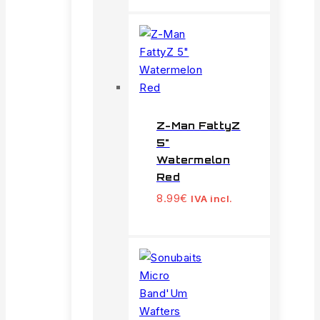
Z-Man FattyZ
5"
Watermelon
Red
8.99
€
IVA incl.