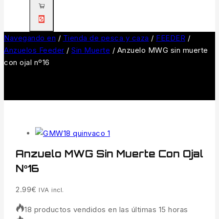
0
Navegando en
/
Tienda de pesca y caza
/
FEEDER
/
Anzuelos Feeder
/
Sin Muerte
/
Anzuelo MWG sin muerte
con ojal nº16
Anzuelo MWG Sin Muerte Con Ojal
Nº16
2.99
€
IVA incl.
18 productos vendidos en las últimas 15 horas