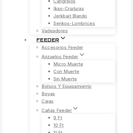
Cangrejos
Ikas-Criaturas
Jerkbait Blando
Senkos-Lombrices
Vadeadores
FEEDER
Accesorios Feeder
Anzuelos Feeder
Micro Muerte
Con Muerte
Sin Muerte
Bolsos Y Equipamiento
Boyas
Cajas
Cañas Feeder
9 Ft
10 Ft
11 Ft