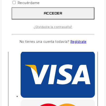
Recuérdame
COMPARTIR
ACCEDER
29
personas están viendo esto ahora mismo
¿Olvidaste la contraseña?
Entrega estimada:
Hasta 4 días hábiles
Envío y devoluciones gratis:
En todos los
pedidos superiores a 300€
No tienes una cuenta todavía?
Regístrate