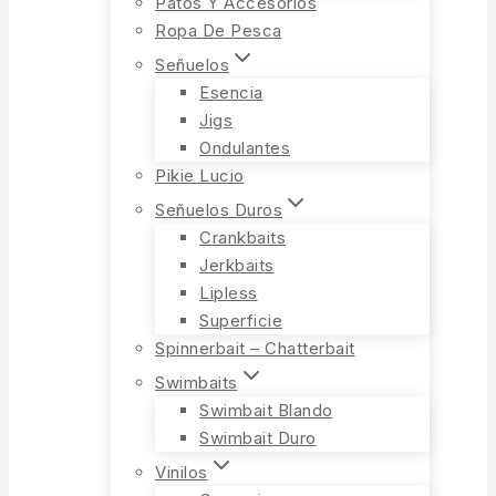
Patos Y Accesorios
Ropa De Pesca
Señuelos
Esencia
Jigs
Ondulantes
Pikie Lucio
Señuelos Duros
Crankbaits
Jerkbaits
Lipless
Superficie
Spinnerbait – Chatterbait
Swimbaits
Swimbait Blando
Swimbait Duro
Vinilos