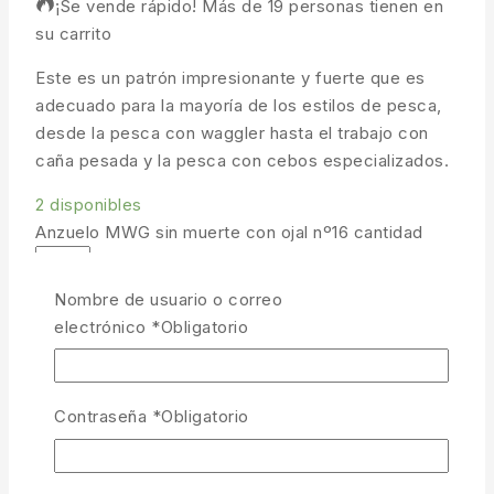
¡Se vende rápido! Más de 19 personas tienen en
su carrito
Este es un patrón impresionante y fuerte que es
adecuado para la mayoría de los estilos de pesca,
desde la pesca con waggler hasta el trabajo con
caña pesada y la pesca con cebos especializados.
2 disponibles
Anzuelo MWG sin muerte con ojal nº16 cantidad
Nombre de usuario o correo
AÑADIR AL CARRITO
electrónico
*
Obligatorio
COMPRAR AHORA
Contraseña
*
Obligatorio
COMPARAR
LISTA
PREGUNTA