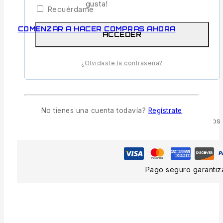
gusta!
COMPARAR
LISTA
Recuérdame
COMENZAR A HACER COMPRAS AHORA
PREGUNTA
ACCEDER
COMPARTIR
¿Olvidaste la contraseña?
23
personas están viendo esto ahora mismo
Entrega estimada:
Hasta 4 días hábiles
No tienes una cuenta todavía?
Regístrate
Envío y devoluciones gratis:
En todos los pedidos
Pago seguro garanti