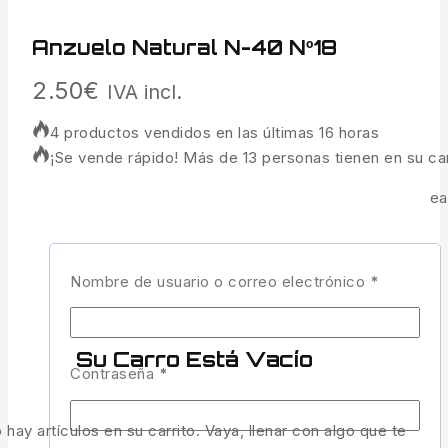
Anzuelo Natural N-40 Nº18
2.50
€
IVA incl.
4 productos vendidos en las últimas 16 horas
¡Se vende rápido! Más de 13 personas tienen en su car
Perfecto para la pesca con caña, waggler y feeder. Idea
pinkies.
3 disponibles
Nombre de usuario o correo electrónico
*
AÑADIR AL CARRITO
Su Carro Está Vacío
Contraseña
*
COMPRAR AHORA
 hay artículos en su carrito. Vaya, llenar con algo que te