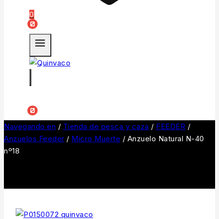
0
0
0
Navegando en
/
Tienda de pesca y caza
/
FEEDER
/
Anzuelos Feeder
/
Micro Muerte
/
Anzuelo Natural N-40
nº18