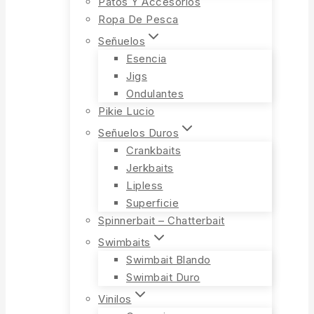
Patos Y Accesorios
Ropa De Pesca
Señuelos
Esencia
Jigs
Ondulantes
Pikie Lucio
Señuelos Duros
Crankbaits
Jerkbaits
Lipless
Superficie
Spinnerbait – Chatterbait
Swimbaits
Swimbait Blando
Swimbait Duro
Vinilos