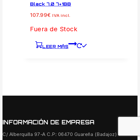
Black 7.0 7+1BB
107.99
€
IVA incl.
Fuera de Stock
LEER MÁS
INFORMACIÓN DE EMPRESA
C/ Alberquilla 97-A C.P: 06470 Guareña (Badajoz)