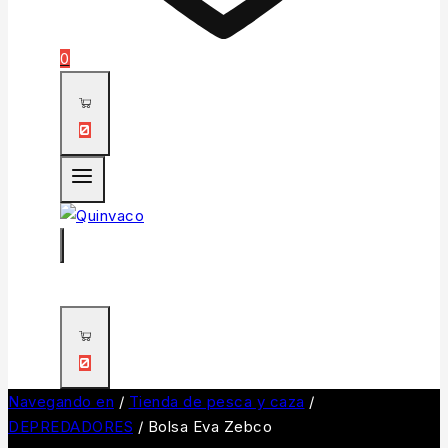
0
0
0
Navegando en
/
Tienda de pesca y caza
/
DEPREDADORES
/
Bolsa Eva Zebco