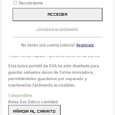
Recuérdame
ACCEDER
Bolsa Eva Zebco
¿Olvidaste la contraseña?
22.99
€
IVA incl.
No tienes una cuenta todavía?
Regístrate
18 productos vendidos en las últimas 13 horas
¡Se vende rápido! 1 persona tiene en su carrito
Esta bolsa portátil de EVA ha sido diseñada para
guardar señuelos duros de forma innovadora,
permitiéndoles guardarlos por separado y
mantenerlos fácilmente accesibles.
1 disponibles
Bolsa Eva Zebco cantidad
AÑADIR AL CARRITO