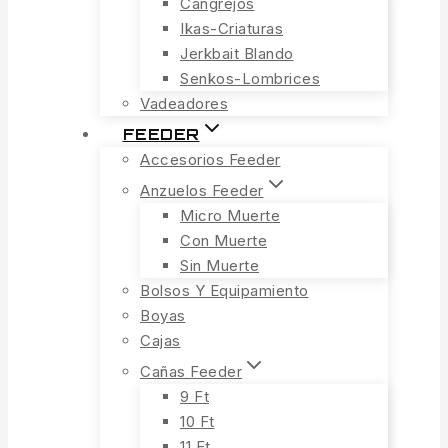
Cangrejos
Ikas-Criaturas
Jerkbait Blando
Senkos-Lombrices
Vadeadores
FEEDER
Accesorios Feeder
Anzuelos Feeder
Micro Muerte
Con Muerte
Sin Muerte
Bolsos Y Equipamiento
Boyas
Cajas
Cañas Feeder
9 Ft
10 Ft
11 Ft