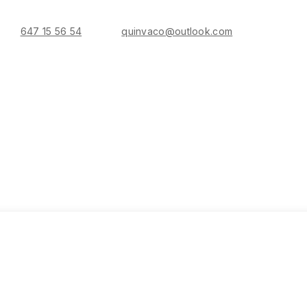
647 15 56 54
quinvaco@outlook.com