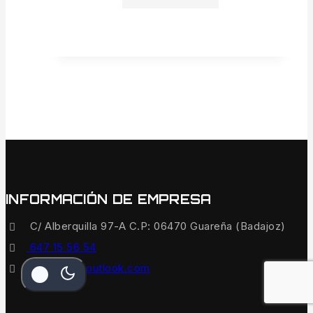
INFORMACIÓN DE EMPRESA
C/ Alberquilla 97-A C.P: 06470 Guareña (Badajoz)
647 15 56 54
quinvaco@outlook.com