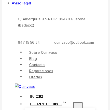
Saltar
Aviso legal
al
Contenido
C/ Alberquilla 97-A C.P: 06470 Guareña
(Badajoz)
647 15 56 54
quinvaco@outlook.com
Sobre Quinvaco
Blog
Contacto
Reparaciones
Ofertas
INICIO
CARPFISHING