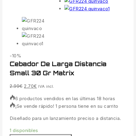
Venta
-10%
Cebador De Larga Distancia
de
productos
Small 30 Gr Matrix
de
El
El
2.99
€
2.70
€
IVA incl.
precio
precio
6 productos vendidos en las últimas 18 horas
original
actual
¡Se vende rápido! 1 persona tiene en su carrito
era:
es:
2.99€.
2.70€.
Diseñado para un lanzamiento preciso a distancia.
1 disponibles