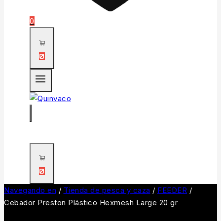
0
0
0
Navegando en
/
Tienda de pesca y caza
/
FEEDER
/
Cebador Preston Plástico Hexmesh Large 20 gr