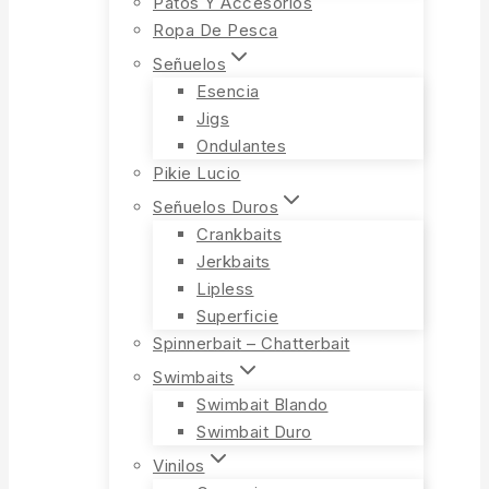
Patos Y Accesorios
Ropa De Pesca
Señuelos
Esencia
Jigs
Ondulantes
Pikie Lucio
Señuelos Duros
Crankbaits
Jerkbaits
Lipless
Superficie
Spinnerbait – Chatterbait
Swimbaits
Swimbait Blando
Swimbait Duro
Vinilos