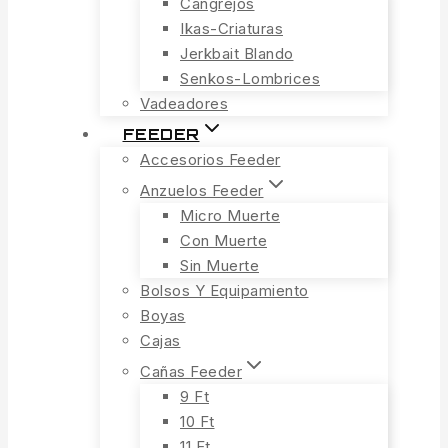
Cangrejos
Ikas-Criaturas
Jerkbait Blando
Senkos-Lombrices
Vadeadores
FEEDER
Accesorios Feeder
Anzuelos Feeder
Micro Muerte
Con Muerte
Sin Muerte
Bolsos Y Equipamiento
Boyas
Cajas
Cañas Feeder
9 Ft
10 Ft
11 Ft