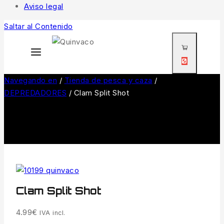
Aviso legal
Saltar al Contenido
0
Navegando en
/
Tienda de pesca y caza
/
DEPREDADORES
/
Clam Split Shot
Clam Split Shot
4.99
€
IVA incl.