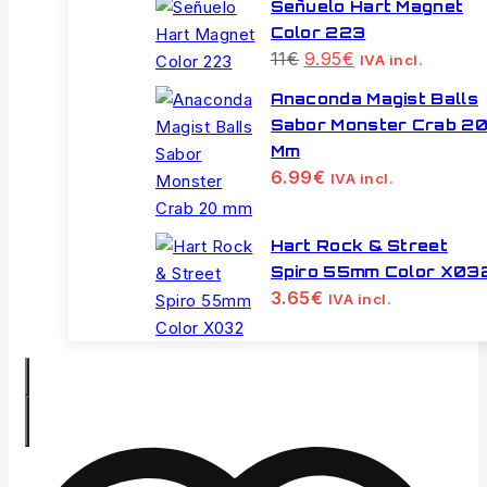
Señuelo Hart Magnet
Color 223
El
El
11
€
9.95
€
IVA incl.
precio
precio
original
actual
Anaconda Magist Balls
era:
es:
Sabor Monster Crab 2
11€.
9.95€.
Mm
6.99
€
IVA incl.
Hart Rock & Street
Spiro 55mm Color X03
3.65
€
IVA incl.