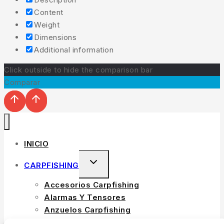
Content
Weight
Dimensions
Additional information
Click outside to hide the comparison bar
Comparar
INICIO
TOGGLE
CARPFISHING
CHILD
Accesorios Carpfishing
MENU
Alarmas Y Tensores
Anzuelos Carpfishing
Bolsos Y Fundas