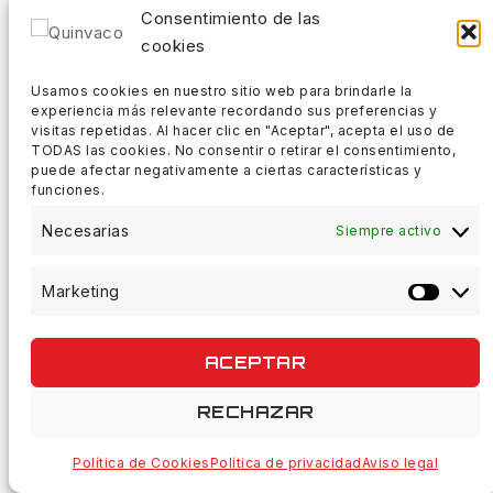
Consentimiento de las
Cañas Carpfishing
cookies
Carretes Carpfishing
TOGGLE
Usamos cookies en nuestro sitio web para brindarle la
Cebos Carpfishing
experiencia más relevante recordando sus preferencias y
CHILD
visitas repetidas. Al hacer clic en "Aceptar", acepta el uso de
Boilies, Engodos Y Pellet
MENU
TODAS las cookies. No consentir o retirar el consentimiento,
DIP, Líquidos Y Aditivos
puede afectar negativamente a ciertas características y
funciones.
Malla PVA, Bolsas Y Accesorios
Equipamiento Carpfishing
Necesarias
Siempre activo
Líneas Carpfishing
Ropa Carpfishing
Marketing
Marke
Sillas, Camas Y Sacos De Dormir
Trípodes Y Picas
Tiendas Y Paraguas
ACEPTAR
TOGGLE
DEPREDADORES
RECHAZAR
CHILD
Accesorios Depredadores
MENU
Política de Cookies
Política de privacidad
Aviso legal
Anzuelos Depredadores