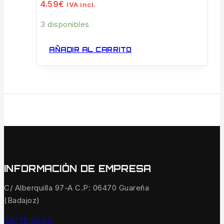
4.59
€
IVA incl.
3 disponibles
AÑADIR AL CARRITO
INFORMACIÓN DE EMPRESA
C/ Alberquilla 97-A C.P: 06470 Guareña
(Badajoz)
647 15 56 54