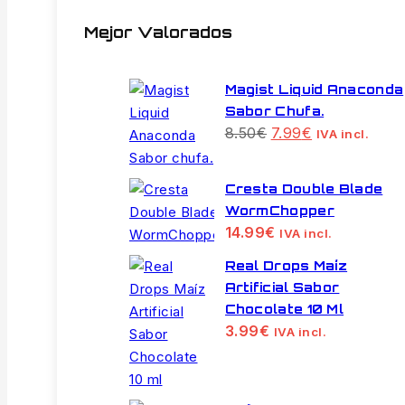
Mejor Valorados
Magist Liquid Anaconda
Sabor Chufa.
El
El
8.50
€
7.99
€
IVA incl.
precio
precio
original
actual
era:
es:
Cresta Double Blade
8.50€.
7.99€.
WormChopper
14.99
€
IVA incl.
Real Drops Maíz
Artificial Sabor
Chocolate 10 Ml
3.99
€
IVA incl.