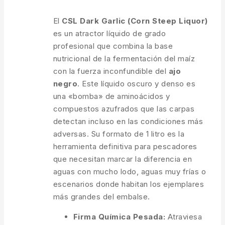
¡Se vende rápido! Más de 19 personas
tienen en su carrito
El
CSL Dark Garlic (Corn Steep Liquor)
es un atractor líquido de grado
profesional que combina la base
nutricional de la fermentación del maíz
con la fuerza inconfundible del
ajo
negro
. Este líquido oscuro y denso es
una «bomba» de aminoácidos y
compuestos azufrados que las carpas
detectan incluso en las condiciones más
adversas. Su formato de 1 litro es la
herramienta definitiva para pescadores
que necesitan marcar la diferencia en
aguas con mucho lodo, aguas muy frías o
escenarios donde habitan los ejemplares
más grandes del embalse.
Firma Química Pesada:
Atraviesa