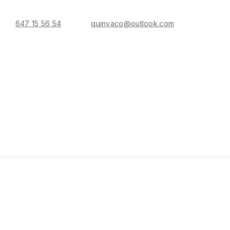
647 15 56 54
quinvaco@outlook.com