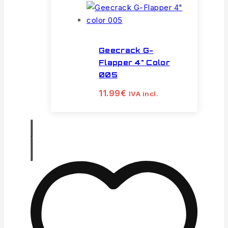
Geecrack G-
Flapper 4" Color
005
11.99
€
IVA incl.