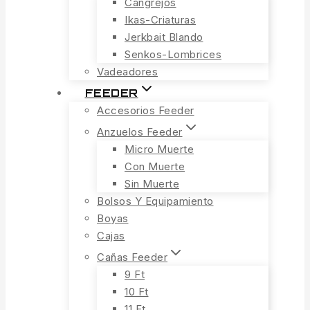
Cangrejos
Ikas-Criaturas
Jerkbait Blando
Senkos-Lombrices
Vadeadores
FEEDER
Accesorios Feeder
Anzuelos Feeder
Micro Muerte
Con Muerte
Sin Muerte
Bolsos Y Equipamiento
Boyas
Cajas
Cañas Feeder
9 Ft
10 Ft
11 Ft