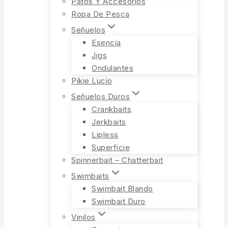
Patos Y Accesorios
Ropa De Pesca
Señuelos
Esencia
Jigs
Ondulantes
Pikie Lucio
Señuelos Duros
Crankbaits
Jerkbaits
Lipless
Superficie
Spinnerbait – Chatterbait
Swimbaits
Swimbait Blando
Swimbait Duro
Vinilos