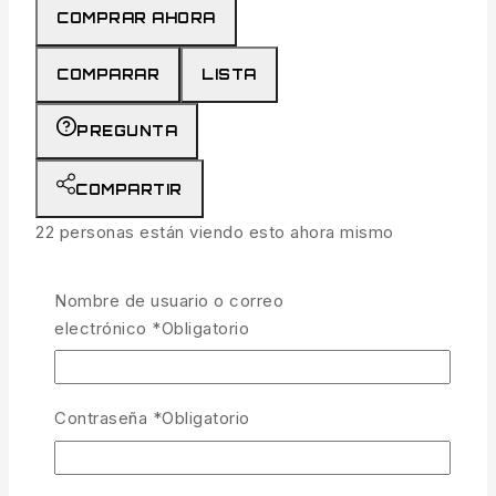
COMPRAR AHORA
COMPARAR
LISTA
PREGUNTA
COMPARTIR
22
personas están viendo esto ahora mismo
Entrega estimada:
Hasta 4 días hábiles
Nombre de usuario o correo
Envío y devoluciones gratis:
En todos los
electrónico
*
Obligatorio
pedidos superiores a 300€
Contraseña
*
Obligatorio