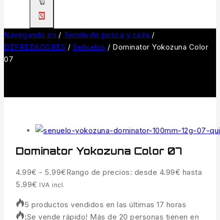
0
Navegando en
/
Tienda de pesca y caza
/
DEPREDADORES
/
Señuelos
/
Dominator Yokozuna Color
07
Dominator Yokozuna Color 07
4.99
€
-
5.99
€
Rango de precios: desde 4.99€ hasta
5.99€
IVA incl.
5 productos vendidos en las últimas 17 horas
¡Se vende rápido! Más de 20 personas tienen en