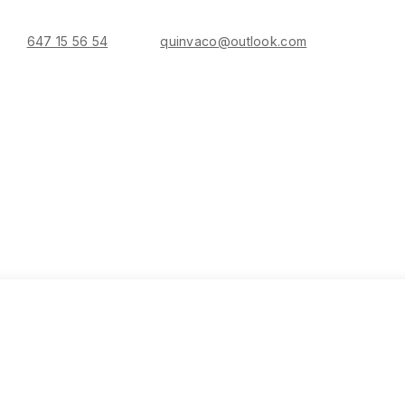
647 15 56 54
quinvaco@outlook.com