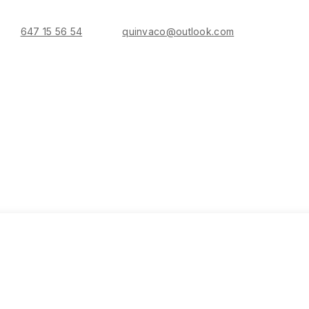
647 15 56 54
quinvaco@outlook.com