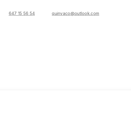
647 15 56 54
quinvaco@outlook.com