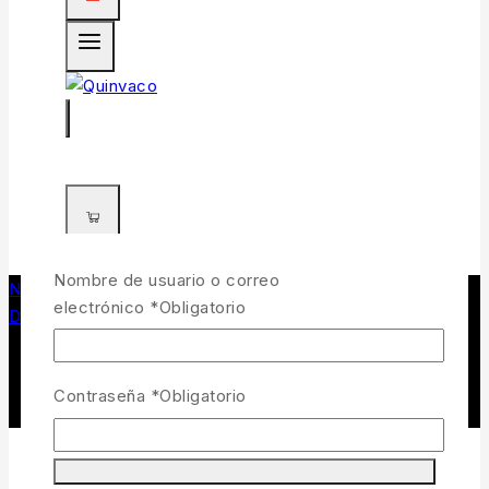
0
Nombre de usuario o correo
Navegando en
/
Tienda de pesca y caza
/
electrónico
*
Obligatorio
DEPREDADORES
/
Funda de caña spinning
Contraseña
*
Obligatorio