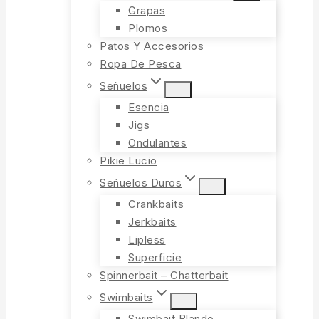
Grapas
Plomos
Patos Y Accesorios
Ropa De Pesca
Señuelos
Esencia
Jigs
Ondulantes
Pikie Lucio
Señuelos Duros
Crankbaits
Jerkbaits
Lipless
Superficie
Spinnerbait – Chatterbait
Swimbaits
Swimbait Blando