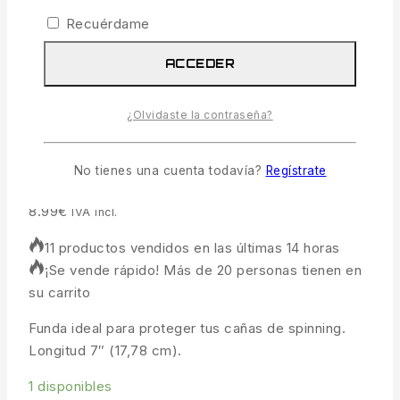
Recuérdame
ACCEDER
¿Olvidaste la contraseña?
Funda De Caña Spinning
No tienes una cuenta todavía?
Regístrate
8.99
€
IVA incl.
11 productos vendidos en las últimas 14 horas
¡Se vende rápido! Más de 20 personas tienen en
su carrito
Funda ideal para proteger tus cañas de spinning.
Longitud 7″ (17,78 cm).
1 disponibles