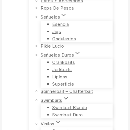
Patos Y Accesorios
Ropa De Pesca
Señuelos
Esencia
Jigs
Ondulantes
Pikie Lucio
Señuelos Duros
Crankbaits
Jerkbaits
Lipless
Superficie
Spinnerbait – Chatterbait
Swimbaits
Swimbait Blando
Swimbait Duro
Vinilos