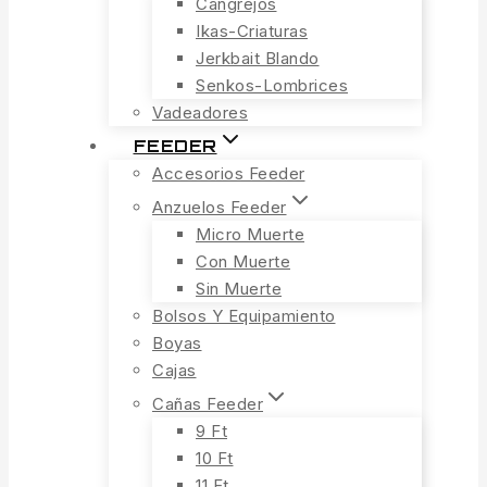
Cangrejos
Ikas-Criaturas
Jerkbait Blando
Senkos-Lombrices
Vadeadores
FEEDER
Accesorios Feeder
Anzuelos Feeder
Micro Muerte
Con Muerte
Sin Muerte
Bolsos Y Equipamiento
Boyas
Cajas
Cañas Feeder
9 Ft
10 Ft
11 Ft