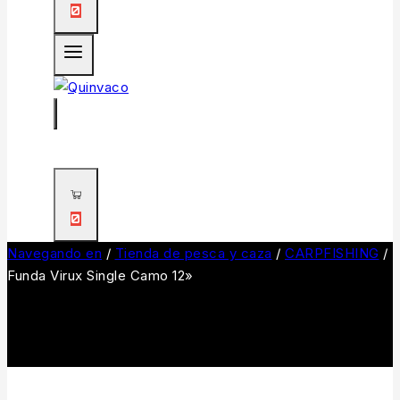
0
0
Navegando en
/
Tienda de pesca y caza
/
CARPFISHING
/
Funda Virux Single Camo 12»