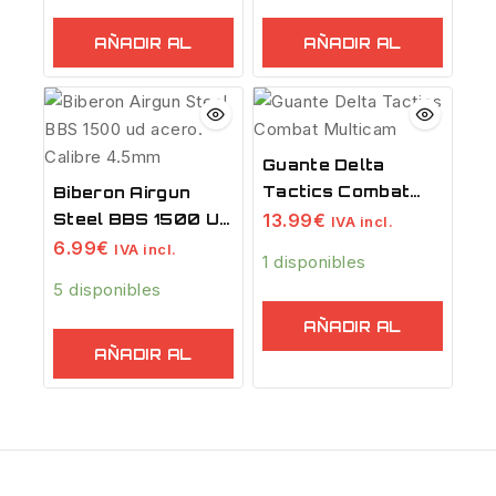
AÑADIR AL
AÑADIR AL
CARRITO
CARRITO
Guante Delta
Tactics Combat
Biberon Airgun
Multicam
13.99
€
Steel BBS 1500 Ud
IVA incl.
Acero. Calibre
6.99
€
IVA incl.
1 disponibles
4.5mm
5 disponibles
AÑADIR AL
AÑADIR AL
CARRITO
CARRITO