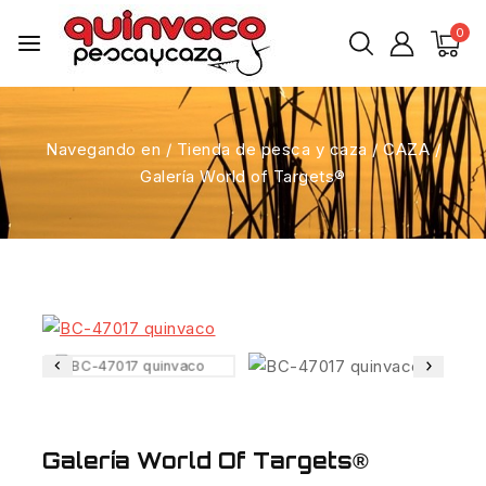
0
Navegando en
/
Tienda de pesca y caza
/
CAZA
/
Galería World of Targets®
Galería World Of Targets®