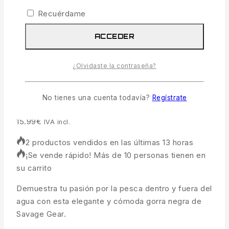
Recuérdame
ACCEDER
¿Olvidaste la contraseña?
Gorra Negra Savage Gear
No tienes una cuenta todavía?
Regístrate
15.99
€
IVA incl.
2 productos vendidos en las últimas 13 horas
¡Se vende rápido! Más de 10 personas tienen en
su carrito
Demuestra tu pasión por la pesca dentro y fuera del
agua con esta elegante y cómoda gorra negra de
Savage Gear.