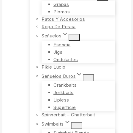
Grapas
Plomos
Patos Y Accesorios
Ropa De Pesca
Señuelos
Esencia
Jigs
Ondulantes
Pikie Lucio
Señuelos Duros
Crankbaits
Jerkbaits
Lipless
Superficie
Spinnerbait – Chatterbait
Swimbaits
Swimbait Blando