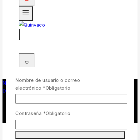
0
Nombre de usuario o correo
Navegando en
/
Tienda de pesca y caza
/
electrónico
*
Obligatorio
DEPREDADORES
/
Gorra negra Savage Gear
Contraseña
*
Obligatorio