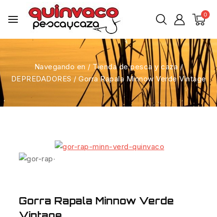
0
Navegando en
/
Tienda de pesca y caza
/
DEPREDADORES
/
Gorra Rapala Minnow Verde Vintage
Gorra Rapala Minnow Verde
Vintage