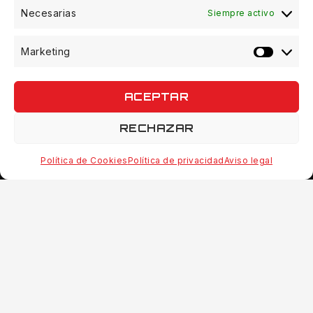
Necesarias
Siempre activo
Marketing
© 2026 Quinvaco - WordPress Theme by
Avanam
ACEPTAR
RECHAZAR
Política de Cookies
Política de privacidad
Aviso legal
Gorra Rapala Minnow Verde Vintage
14.99
€
IVA incl.
3 disponibles
AÑADIR AL CARRITO
COMPRAR AHORA