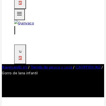
0
0
Navegando en
/
Tienda de pesca y caza
/
CARPFISHING
/
Gorro de lana infantil