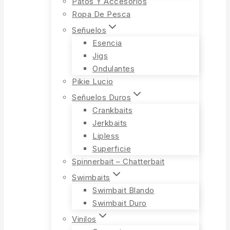
Patos Y Accesorios
Ropa De Pesca
Señuelos
Esencia
Jigs
Ondulantes
Pikie Lucio
Señuelos Duros
Crankbaits
Jerkbaits
Lipless
Superficie
Spinnerbait – Chatterbait
Swimbaits
Swimbait Blando
Swimbait Duro
Vinilos