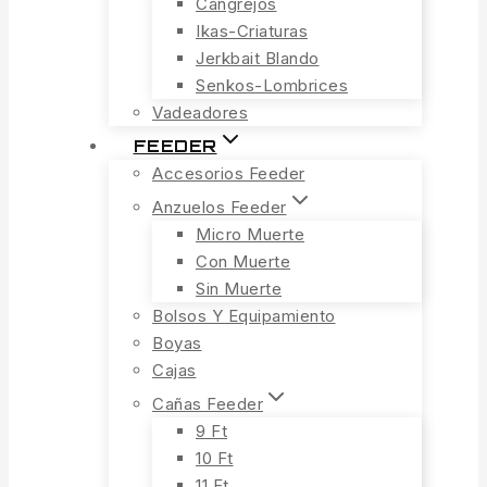
Cangrejos
Ikas-Criaturas
Jerkbait Blando
Senkos-Lombrices
Vadeadores
FEEDER
Accesorios Feeder
Anzuelos Feeder
Micro Muerte
Con Muerte
Sin Muerte
Bolsos Y Equipamiento
Boyas
Cajas
Cañas Feeder
9 Ft
10 Ft
11 Ft