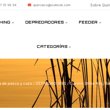
7 15 56 54
quinvaco@outlook.com
Sobre Qui
HING
DEPREDADORES
FEEDER
CATEGORÍAS
a de pesca y caza
/
DEPREDADORES
/
Gusano Strike King R