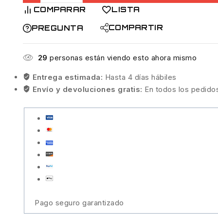
COMPARAR
LISTA
King
Rage
COMPARTIR
PREGUNTA
Ned
Cut-
29
personas están viendo esto ahora mismo
R
Red
Entrega estimada:
Hasta 4 días hábiles
Bug
Envío y devoluciones gratis:
En todos los pedido
cantidad
Pago seguro garantizado