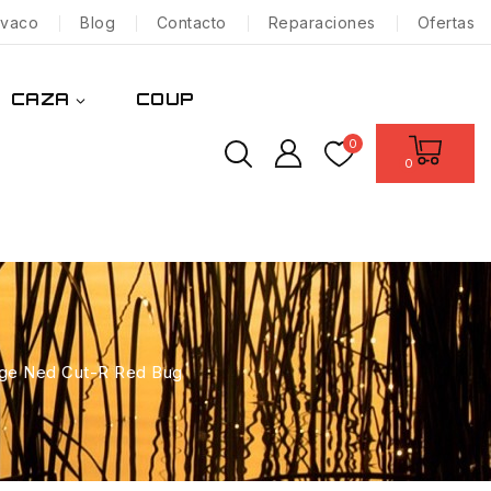
nvaco
Blog
Contacto
Reparaciones
Ofertas
CAZA
COUP
0
0
age Ned Cut-R Red Bug