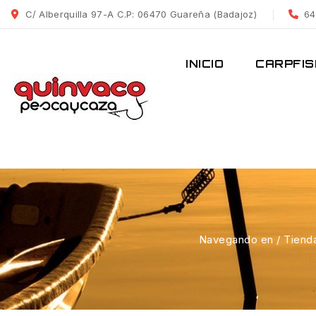
Saltar
C/ Alberquilla 97-A C.P: 06470 Guareña (Badajoz)
64
al
Contenido
INICIO
CARPFIS
Navegando en
/
Tiend