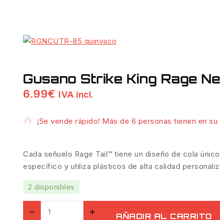
Gusano Strike King Rage N
6.99
€
IVA incl.
7 productos vendidos en las últimas 6 horas
¡Se vende rápido! Más de 6 personas tienen en su 
Cada señuelo Rage Tail™ tiene un diseño de cola únic
específico y utiliza plásticos de alta calidad personal
2 disponibles
Gusano
AÑADIR AL CARRITO
Strike